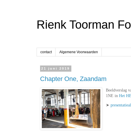
Rienk Toorman Fot
contact
Algemene Voorwaarden
21 juni 2019
Chapter One, Zaandam
Beeldverslag v
1NE in
Het H
➤
presentatie